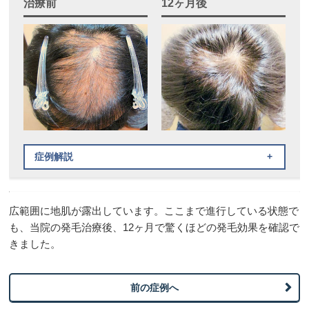
治療前
12ヶ月後
症例解説
治療内容
広範囲に地肌が露出しています。ここまで進行している状態で
オーダーメイドAGA処方薬
も、当院の発毛治療後、12ヶ月で驚くほどの発毛効果を確認で
AGAメソセラピー
きました。
治療方法
前の症例へ
オーダーメイドAGA処方薬：内服薬治療
AGAメソセラピー：ローラー状の器具で薬剤を注