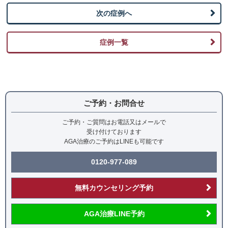
入する治療
次の症例へ
副作用（リスク）について
症例一覧
AGAメソセラピーは施術によって痛み、赤み、微細な
出血が生じることがあります。 また、治療薬には動
悸、一時的な血圧低下、初期脱毛、体毛の増加 等 が
生じることがまれにあります。副作用については医師
が詳しく説明させていただきますので、ご心配な点が
ご予約・お問合せ
ありましたらお気軽にお聞きください。
治療費用
ご予約・ご質問はお電話又はメールで
受け付けております
AGA治療のご予約はLINEも可能です
オーダーメイドAGA処方薬：27,500円/月
AGAメソセラピー：77,000円/回
0120-977-089
無料カウンセリング予約
AGA治療LINE予約